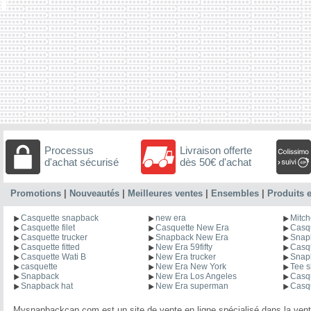
Processus
Livraison offerte
d'achat sécurisé
dès 50€ d'achat
Promotions
|
Nouveautés
|
Meilleures ventes
|
Ensembles
|
Produits e
Casquette snapback
new era
Mitch
Casquette filet
Casquette New Era
Casqu
Casquette trucker
Snapback New Era
Snapb
Casquette fitted
New Era 59fifty
Casq
Casquette Wati B
New Era trucker
Snap
casquette
New Era New York
Tee s
Snapback
New Era Los Angeles
Casqu
Snapback hat
New Era superman
Casq
Mysnapbackcap.com est un site de vente en ligne spécialisé dans la vent