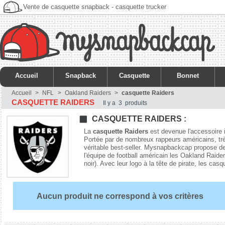
Vente de casquette snapback - casquette trucker
Accueil
Snapback
Casquette
Bonnet
Accueil
>
NFL
>
Oakland Raiders
>
casquette Raiders
CASQUETTE RAIDERS
Il y a 3 produits
CASQUETTE RAIDERS :
La
casquette Raiders
est devenue l'accessoire 
Portée par de nombreux rappeurs américains, tr
véritable best-seller. Mysnapbackcap propose d
l'équipe de football américain les Oakland Raid
noir). Avec leur logo à la tête de pirate, les cas
Aucun produit ne correspond à vos critères