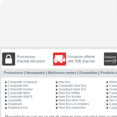
Processus
Livraison offerte
d'achat sécurisé
dès 50€ d'achat
Promotions
|
Nouveautés
|
Meilleures ventes
|
Ensembles
|
Produits e
Casquette snapback
new era
Mitch
Casquette filet
Casquette New Era
Casqu
Casquette trucker
Snapback New Era
Snapb
Casquette fitted
New Era 59fifty
Casq
Casquette Wati B
New Era trucker
Snap
casquette
New Era New York
Tee s
Snapback
New Era Los Angeles
Casqu
Snapback hat
New Era superman
Casq
Mysnapbackcap.com est un site de vente en ligne spécialisé dans la vent