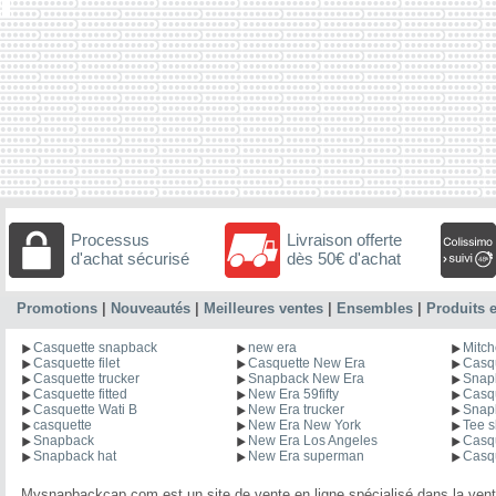
Processus
Livraison offerte
d'achat sécurisé
dès 50€ d'achat
Promotions
|
Nouveautés
|
Meilleures ventes
|
Ensembles
|
Produits e
Casquette snapback
new era
Mitch
Casquette filet
Casquette New Era
Casqu
Casquette trucker
Snapback New Era
Snapb
Casquette fitted
New Era 59fifty
Casq
Casquette Wati B
New Era trucker
Snap
casquette
New Era New York
Tee s
Snapback
New Era Los Angeles
Casqu
Snapback hat
New Era superman
Casq
Mysnapbackcap.com est un site de vente en ligne spécialisé dans la vent